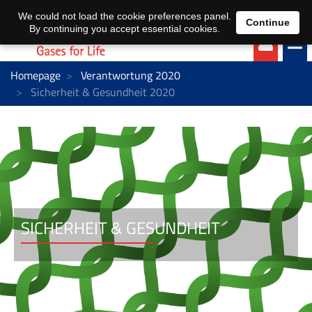
EN
DE
We could not load the cookie preferences panel.
Continue
By continuing you accept essential cookies.
Homepage
Verantwortung 2020
Sicherheit & Gesundheit 2020
SICHERHEIT & GESUNDHEIT