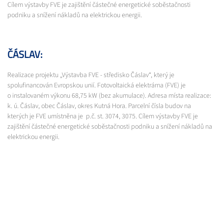
Cílem výstavby FVE je zajištění částečné energetické soběstačnosti
podniku a snížení nákladů na elektrickou energii.
ČÁSLAV:
Realizace projektu „Výstavba FVE - středisko Čáslav“, který je
spolufinancován Evropskou unií. Fotovoltaická elektrárna (FVE) je
o instalovaném výkonu 68,75 kW (bez akumulace). Adresa místa realizace:
k. ú. Čáslav, obec Čáslav, okres Kutná Hora. Parcelní čísla budov na
kterých je FVE umístněna je p.č. st. 3074, 3075. Cílem výstavby FVE je
zajištění částečné energetické soběstačnosti podniku a snížení nákladů na
elektrickou energii.