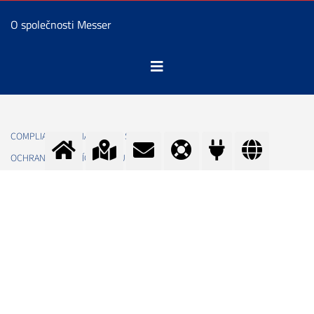
O společnosti Messer
COMPLIANCE MANAGEMENT SYSTEM
OCHRANA OSOBNÍCH ÚDAJŮ
COMPLIANCE – ETICKÝ KODEX PRO OBCHODNÍ PARTNERY MESSER
COOKIE SETTINGS
FACEBOOK
LINKEDIN
INSTAGRAM
YOUTUBE