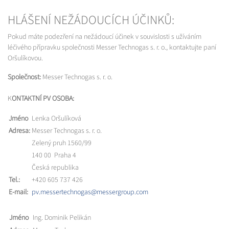
HLÁŠENÍ NEŽÁDOUCÍCH ÚČINKŮ:
Pokud máte podezření na nežádoucí účinek v souvislosti s užíváním
léčivého přípravku společnosti Messer Technogas s. r. o., kontaktujte paní
Oršulíkovou.
Společnost:
Messer Technogas s. r. o.
K
ONTAKTNÍ PV OSOBA:
Jméno
Lenka Oršulíková
Adresa:
Messer Technogas s. r. o.
Zelený pruh 1560/99
140 00 Praha 4
Česká republika
Tel.:
+420 605 737 426
E-mail:
pv.messertechnogas@messergroup.com
Jméno
Ing. Dominik Pelikán