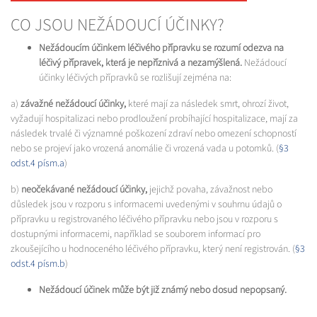
CO JSOU NEŽÁDOUCÍ ÚČINKY?
Nežádoucím účinkem léčivého přípravku se rozumí odezva na
léčivý přípravek, která je nepříznivá a nezamýšlená.
Nežádoucí
účinky léčivých přípravků se rozlišují zejména na:
a)
závažné nežádoucí účinky,
které mají za následek smrt, ohrozí život,
vyžadují hospitalizaci nebo prodloužení probíhající hospitalizace, mají za
následek trvalé či významné poškození zdraví nebo omezení schopností
nebo se projeví jako vrozená anomálie či vrozená vada u potomků. (
§3
odst.4 písm.a
)
b)
neočekávané nežádoucí účinky,
jejichž povaha, závažnost nebo
důsledek jsou v rozporu s informacemi uvedenými v souhrnu údajů o
přípravku u registrovaného léčivého přípravku nebo jsou v rozporu s
dostupnými informacemi, například se souborem informací pro
zkoušejícího u hodnoceného léčivého přípravku, který není registrován. (
§3
odst.4 písm.b
)
Nežádoucí účinek může být již známý nebo dosud nepopsaný.