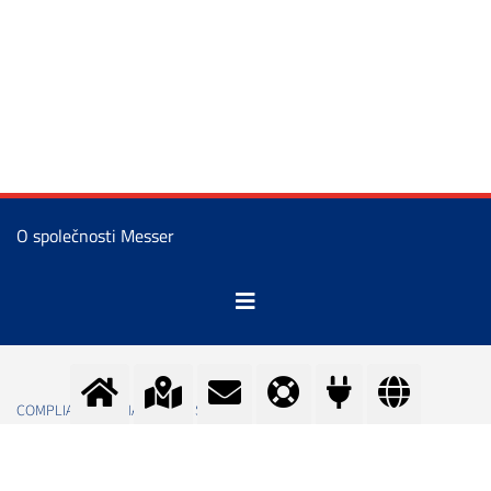
O společnosti Messer
COMPLIANCE MANAGEMENT SYSTEM
OCHRANA OSOBNÍCH ÚDAJŮ
COMPLIANCE – ETICKÝ KODEX PRO OBCHODNÍ PARTNERY MESSER