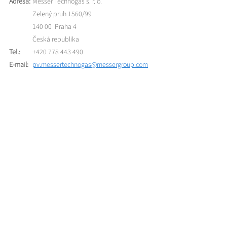
Adresa:
Messer Technogas s. r. o.
Zelený pruh 1560/99
140 00 Praha 4
Česká republika
Tel.:
+420 778 443 490
E-mail:
pv.messertechnogas@messergroup.com