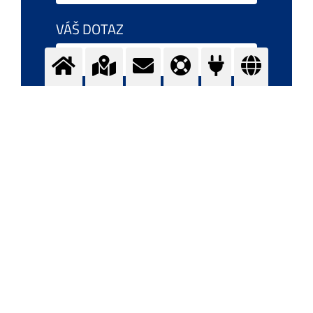
VÁŠ DOTAZ
SOUHLAS GDPR
Souhlasím
Kliknutím na tlačítko "Souhlasím",
souhlasíte s
GDPR
společnosti Messer Technogas
s.r.o. Tento souhlas lze kdykoli odvolat.
OVĚŘENÍ TEXTU