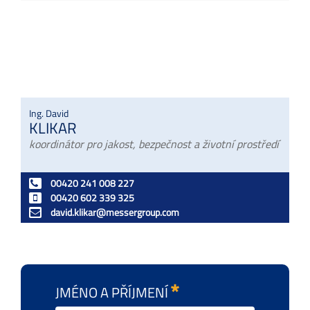
Ing. David
KLIKAR
koordinátor pro jakost, bezpečnost a životní prostředí
00420 241 008 227
00420 602 339 325
david.klikar@messergroup.com
JMÉNO A PŘÍJMENÍ