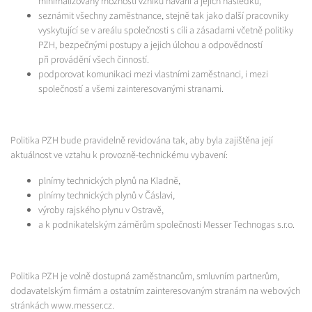
minimalizovány možnosti vzniku havárií a jejich následků,
seznámit všechny zaměstnance, stejně tak jako další pracovníky
vyskytující se v areálu společnosti s cíli a zásadami včetně politiky
PZH, bezpečnými postupy a jejich úlohou a odpovědností
při provádění všech činností.
podporovat komunikaci mezi vlastními zaměstnanci, i mezi
společností a všemi zainteresovanými stranami.
Politika PZH bude pravidelně revidována tak, aby byla zajištěna její
aktuálnost ve vztahu k provozně-technickému vybavení:
plnírny technických plynů na Kladně,
plnírny technických plynů v Čáslavi,
výroby rajského plynu v Ostravě,
a k podnikatelským záměrům společnosti Messer Technogas s.r.o.
Politika PZH je volně dostupná zaměstnancům, smluvním partnerům,
dodavatelským firmám a ostatním zainteresovaným stranám na webových
stránkách www.messer.cz.