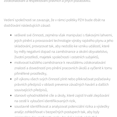
zdokonalování a respektování právních a jiných požadavků.
Vedení společnosti se zavazuje, že v rámci politiky PZH bude dbát na
dodržování následujících zásad:
veškeré své činnosti, zejména však manipulaci s tlakovými lahvemi,
jejich plnění a provozování technologie výroby rajského plynu a jeho
skladování, provozovat tak, aby nedošlo ke vzniku událostí, které
by měly negativní dopad na zaměstnance a okolní obyvatelstvo,
životní prostředí, majetek společnosti i ostatních subjektů,
motivovat každého zaměstnance k neustálému zdokonalování
znalostí a dovedností pro plnění pracovních úkolů a vyčlenit k tomu
přiměřené prostředky,
při výkonu všech svých činností plnit nebo překračovat požadavky
právních předpisů v oblasti prevence závažných havárií a dalších
souvisejících předpisů,
stanovit vyhodnotitelné cíle a úkoly, které zajistí trvalé zlepšování
na cestě k vyloučení identifikovaných rizik,
soustavně identifikovat a analyzovat potenciální rizika a výsledky
analýz zohledňovat v bezpečných postupech tak, aby byly