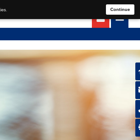
EN
DE
Continue
ies.