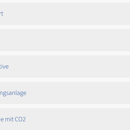
rt
tive
ungsanlage
e mit CO2