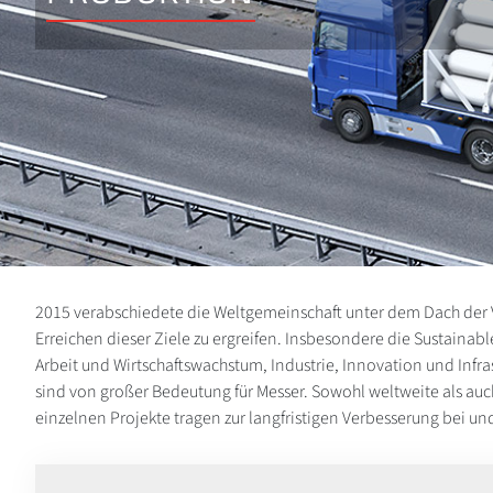
2015 verabschiedete die Weltgemeinschaft unter dem Dach der 
Erreichen dieser Ziele zu ergreifen. Insbesondere die Sustai
Arbeit und Wirtschaftswachstum, Industrie, Innovation und Inf
sind von großer Bedeutung für Messer. Sowohl weltweite als auch 
einzelnen Projekte tragen zur langfristigen Verbesserung bei 