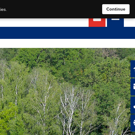
EN
DE
Continue
ies.