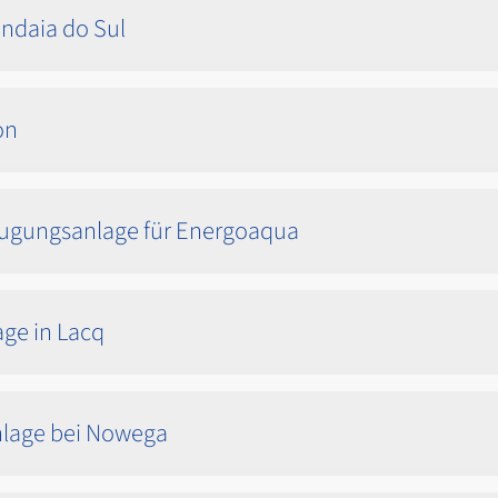
andaia do Sul
on
zeugungsanlage für Energoaqua
ge in Lacq
nlage bei Nowega