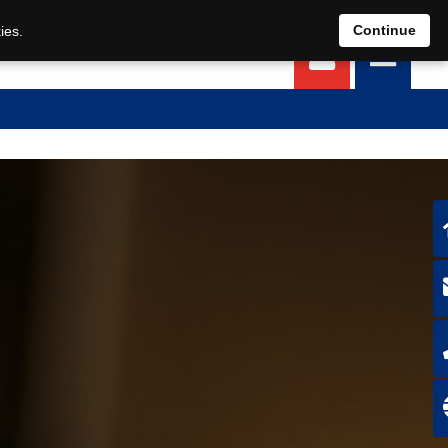
EN
DE
Continue
ies.