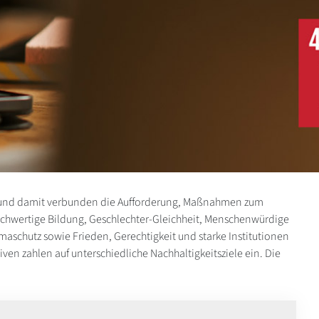
le und damit verbunden die Aufforderung, Maßnahmen zum
ochwertige Bildung, Geschlechter-Gleichheit, Menschenwürdige
aschutz sowie Frieden, Gerechtigkeit und starke Institutionen
iven zahlen auf unterschiedliche Nachhaltigkeitsziele ein. Die