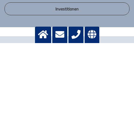
Investitionen
MITARBEITENDE
12.257 vertragliche
11.822 vertragliche
Arbeitsverhältnisse*
Arbeitsverhältnisse*