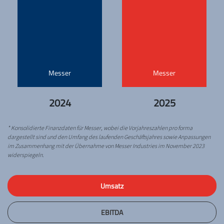
Messer
Messer
2024
2025
* Konsolidierte Finanzdaten für Messer, wobei die Vorjahreszahlen pro forma
dargestellt sind und den Umfang des laufenden Geschäftsjahres sowie Anpassungen
im Zusammenhang mit der Übernahme von Messer Industries im November 2023
widerspiegeln.
Umsatz
EBITDA