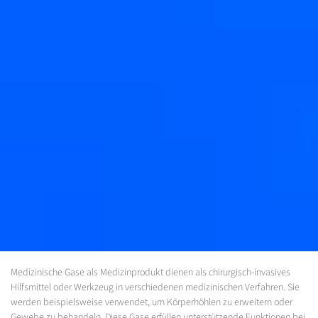
Medizinische Gase als Medizinprodukt dienen als chirurgisch-invasives
Hilfsmittel oder Werkzeug in verschiedenen medizinischen Verfahren. Sie
werden beispielsweise verwendet, um Körperhöhlen zu erweitern oder
Gewebe zu behandeln. Diese Gase erfüllen unterstützende Funktionen bei