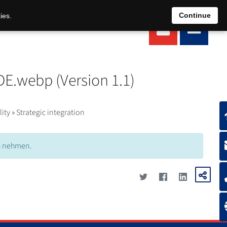
EN
DE
Continue
ies.
E.webp (Version 1.1)
ity » Strategic integration
ch nehmen.