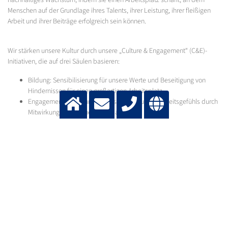
nachhaltiges Wachstum, indem sie einen Arbeitsplatz schafft, an dem
Menschen auf der Grundlage ihres Talents, ihrer Leistung, ihrer fleißigen
Arbeit und ihrer Beiträge erfolgreich sein können.
Wir stärken unsere Kultur durch unsere „Culture & Engagement“ (C&E)-
Initiativen, die auf drei Säulen basieren:
Bildung: Sensibilisierung für unsere Werte und Beseitigung von
Hindernissen für einen großartigen Arbeitsplatz.
Engagement: Schaffung eines starken Zugehörigkeitsgefühls durch
Mitwirkung und offenes Feedback.
Prozesse: Verankerung unserer Werte in unseren Systemen,
Richtlinien und Entscheidungsprozessen.
Länder- und Regionalteams setzen diese Säulen auf eine Weise um, die
den lokalen Gepflogenheiten und Strategien entspricht, unterstützt vom
globalen Culture & Engagement Core Team.
Wir wissen, dass die Pflege einer inklusiven Kultur ein kontinuierlicher
Prozess ist – und eine gemeinsame Verantwortung für alle bei Messer.