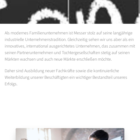
Als modernes Familienunternehmen ist Messer stolz auf seine langjährige
industrielle Unternehmenstradition. Gleichzeitig sehen wir uns aber als ein
innovatives, international ausgerichtetes Unternehmen, das zusammen mit
seinen Partnerunternehmen und Tochtergesellschaften stetig auf seinen
Märkten wachsen und auch neue Märkte erschließen möchte.
Daher sind Ausbildung neuer Fachkräfte sowie die kontinuierliche
Weiterbildung unserer Beschäftigten ein wichtiger Bestandteil unseres
Erfolgs.