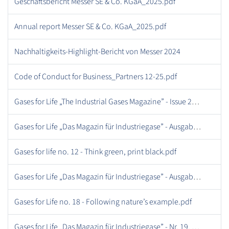
Geschäftsbericht Messer SE & Co. KGaA_2025.pdf
Annual report Messer SE & Co. KGaA_2025.pdf
Nachhaltigkeits-Highlight-Bericht von Messer 2024
Code of Conduct for Business_Partners 12-25.pdf
Gases for Life „The Industrial Gases Magazine” - Issue 28, September 2019.pdf
Gases for Life „Das Magazin für Industriegase” - Ausgabe 05, April 2012.pdf
Gases for life no. 12 - Think green, print black.pdf
Gases for Life „Das Magazin für Industriegase” - Ausgabe 04, Dezember 2011.pdf
Gases for Life no. 18 - Following nature’s example.pdf
Gases for Life „Das Magazin für Industriegase” - Nr. 19, Ausgabe 2 - September 2016.pdf